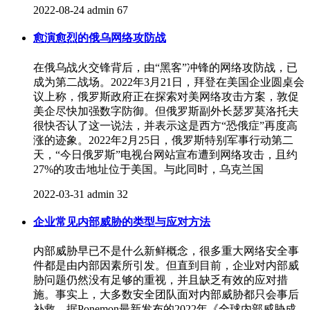
2022-08-24
admin
67
愈演愈烈的俄乌网络攻防战
在俄乌战火交锋背后，由“黑客”冲锋的网络攻防战，已
成为第二战场。2022年3月21日，拜登在美国企业圆桌会
议上称，俄罗斯政府正在探索对美网络攻击方案，敦促
美企尽快加强数字防御。但俄罗斯副外长瑟罗莫洛托夫
很快否认了这一说法，并表示这是西方“恐俄症”再度高
涨的迹象。2022年2月25日，俄罗斯特别军事行动第二
天，“今日俄罗斯”电视台网站宣布遭到网络攻击，且约
27%的攻击地址位于美国。与此同时，乌克兰国
2022-03-31
admin
32
企业常见内部威胁的类型与应对方法
内部威胁早已不是什么新鲜概念，很多重大网络安全事
件都是由内部因素所引发。但直到目前，企业对内部威
胁问题仍然没有足够的重视，并且缺乏有效的应对措
施。事实上，大多数安全团队面对内部威胁都只会事后
补救。据Ponemon最新发布的2022年《全球内部威胁成